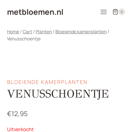
Doorgaan
metbloemen.nl
naar
0
inhoud
Home
/
Cart
/
Planten
/
Bloeiende kamerplanten
/
Venusschoentje
BLOEIENDE KAMERPLANTEN
VENUSSCHOENTJE
€
12,95
Uitverkocht