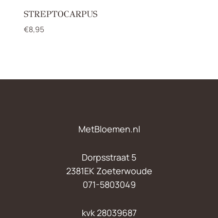
STREPTOCARPUS
€
8,95
MetBloemen.nl
Dorpsstraat 5
2381EK Zoeterwoude
071-5803049
kvk 28039687