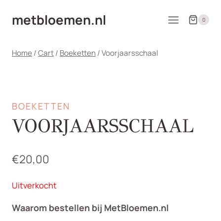
Doorgaan
metbloemen.nl
naar
0
inhoud
Home
/
Cart
/
Boeketten
/
Voorjaarsschaal
BOEKETTEN
VOORJAARSSCHAAL
€
20,00
Uitverkocht
Waarom bestellen bij MetBloemen.nl