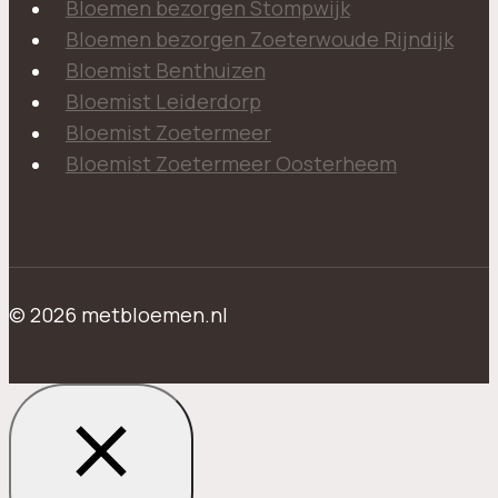
Bloemen bezorgen Stompwijk
Bloemen bezorgen Zoeterwoude Rijndijk
Bloemist Benthuizen
Bloemist Leiderdorp
Bloemist Zoetermeer
Bloemist Zoetermeer Oosterheem
© 2026 metbloemen.nl