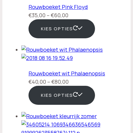
Rouwboeket Pink Floyd
Prijsklasse:
€
35,00
–
€
60,00
€35,00
KIES OPTIES
tot
€60,00
Rouwboeket wit Phalaenopsis
Prijsklasse:
€
40,00
–
€
80,00
€40,00
KIES OPTIES
tot
€80,00