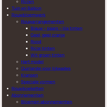
Rozen
Tuin en Balkon
Rouwbloemwerk
Rouwarrangementen
Blauw – paars – lila tinten
Geel, geel oranje
Rood
Roze tinten
Wit groen tinten
Hart model
Quirlande voor lijkwades
Kransen
Speciale vormen
Rouwboeketten
Abonnementen
Bloemen abonnementen