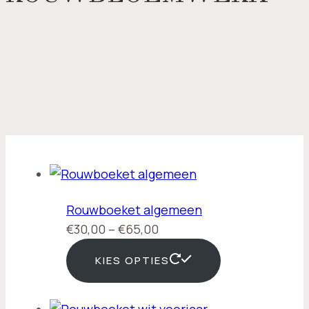
Rouwboeket algemeen
Prijsklasse:
€
30,00
–
€
65,00
€30,00
KIES OPTIES
tot
€65,00