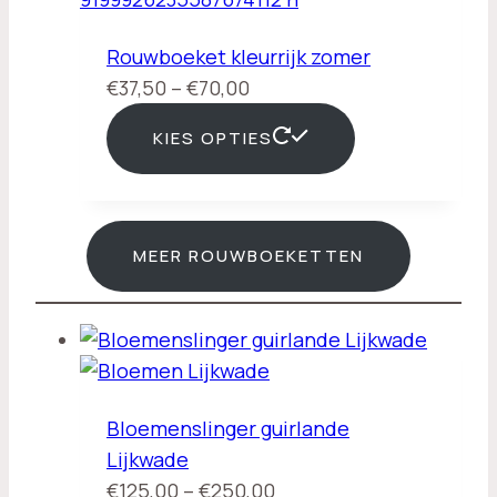
Rouwboeket kleurrijk zomer
Prijsklasse:
€
37,50
–
€
70,00
€37,50
KIES OPTIES
tot
€70,00
MEER ROUWBOEKETTEN
Bloemenslinger guirlande
Lijkwade
Prijsklasse:
€
125,00
–
€
250,00